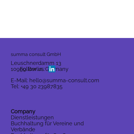
summa consult GmbH
Leuschnerdamm 13
10999 Berlin, Germany
Follow us:
E-Mail:
hello@summa-consult.com
Tel:
+49 30 23987835
Company
Dienstleistungen
Buchhaltung für Vereine und
Verbände