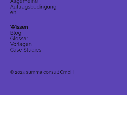
Allgemeine
Auftragsbedingung
en
Wissen
Blog
Glossar
Vorlagen
Case Studies
© 2024 summa consult GmbH