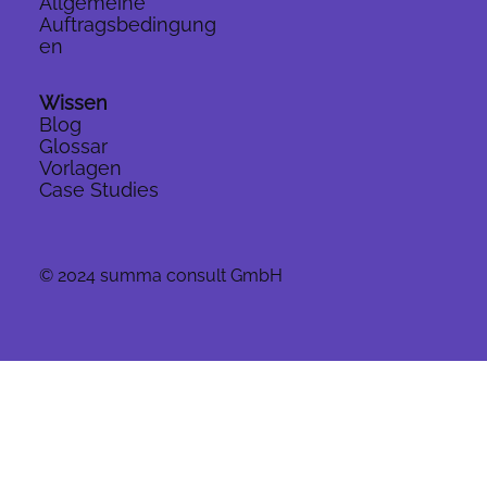
Allgemeine
Auftragsbedingung
en
Wissen
Blog
Glossar
Vorlagen
Case Studies
© 2024 summa consult GmbH