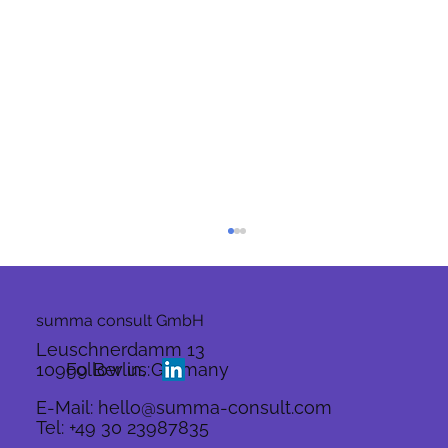
summa consult GmbH
Leuschnerdamm 13
10999 Berlin, Germany
Follow us:
E-Mail:
hello@summa-consult.com
Tel:
+49 30 23987835