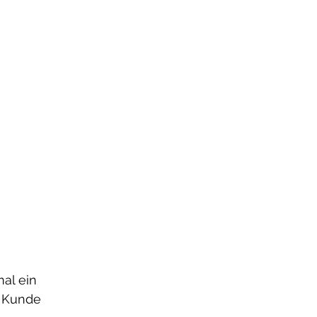
mal ein 
n Kunde 