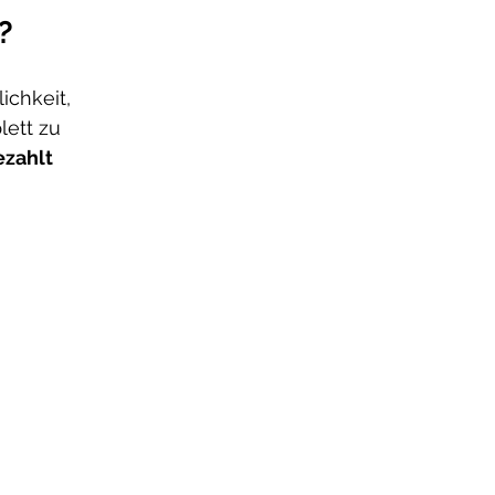
?
ichkeit, 
ett zu 
zahlt 