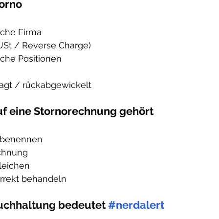
torno
sche Firma
(USt / Reverse Charge)
sche Positionen
agt / rückabgewickelt
uf eine Stornorechnung gehört
r benennen
echnung
leichen
orrekt behandeln
uchhaltung bedeutet 
#nerdalert